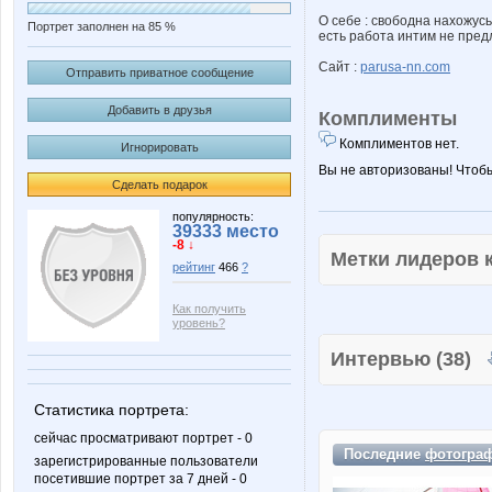
О себе : свободна нахожусь
Портрет заполнен на 85 %
есть работа интим не пред
Сайт :
parusa-nn.com
Отправить приватное сообщение
Добавить в друзья
Комплименты
Комплиментов нет.
Игнорировать
Вы не авторизованы! Чтоб
Сделать подарок
популярность:
39333 место
-8 ↓
Метки лидеров
рейтинг
466
?
Как получить
уровень?
Интервью (38)
Статистика портрета:
сейчас просматривают портрет - 0
Последние
фотогра
зарегистрированные пользователи
посетившие портрет за 7 дней - 0