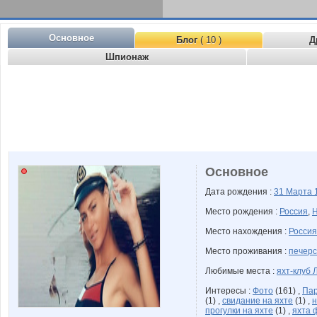
Основное
Блог
( 10 )
Д
Шпионаж
Основное
Дата рождения :
31 Марта
Место рождения :
Россия
,
Н
Место нахождения :
Россия
Место проживания :
печерс
Любимые места :
яхт-клуб 
Интересы :
Фото
(161) ,
Пар
(1) ,
свидание на яхте
(1) ,
н
прогулки на яхте
(1) ,
яхта 